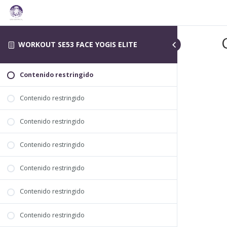
WORKOUT SE53 FACE YOGIS ELITE
Contenido restringido
Contenido restringido
Contenido restringido
Contenido restringido
Contenido restringido
Contenido restringido
Contenido restringido