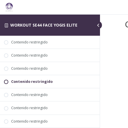
WORKOUT SE44 FACE YOGIS ELITE
Contenido restringido
Contenido restringido
Contenido restringido
Contenido restringido
Contenido restringido
Contenido restringido
Contenido restringido