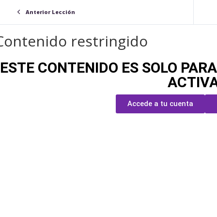
Anterior Lección
Contenido restringido
ESTE CONTENIDO ES SOLO PAR
ACTIV
Accede a tu cuenta