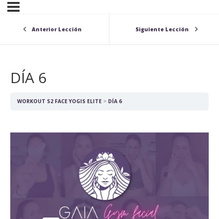
Anterior Lección
Siguiente Lección
DÍA 6
WORKOUT S2 FACE YOGIS ELITE
DÍA 6