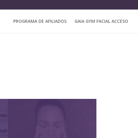
PROGRAMA DE AFILIADOS
GAIA GYM FACIAL ACCESO