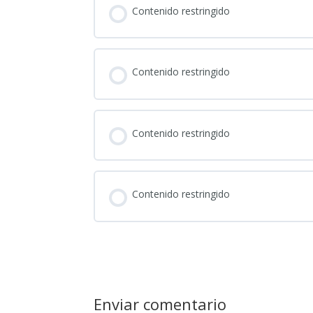
Contenido restringido
Contenido restringido
Contenido restringido
Contenido restringido
Enviar comentario