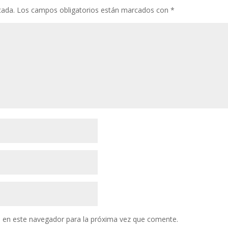
cada.
Los campos obligatorios están marcados con
*
 en este navegador para la próxima vez que comente.