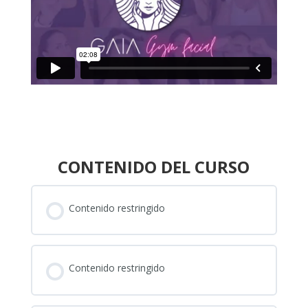
CONTENIDO DEL CURSO
Contenido restringido
Contenido restringido