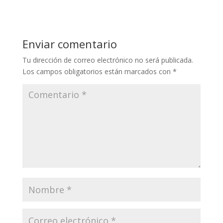
Enviar comentario
Tu dirección de correo electrónico no será publicada.
Los campos obligatorios están marcados con
*